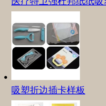
医疗特卫强杜邦纸纸吸
吸塑折边插卡样板